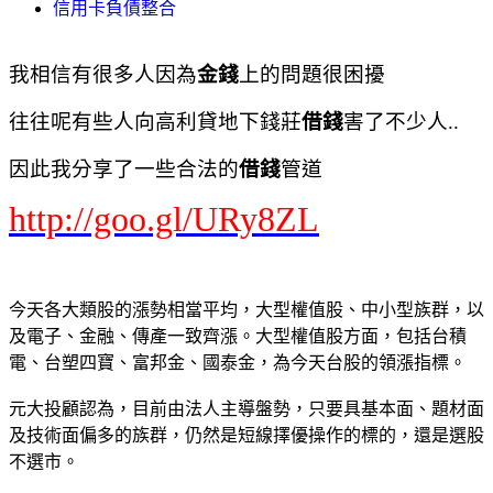
信用卡負債整合
我相信有很多人因為
金錢
上的問題很困擾
往往呢有些人向高利貸地下錢莊
借錢
害了不少人..
因此我分享了一些合法的
借錢
管道
http://goo.gl/URy8ZL
今天各大類股的漲勢相當平均，大型權值股、中小型族群，以
及電子、金融、傳產一致齊漲。大型權值股方面，包括台積
電、台塑四寶、富邦金、國泰金，為今天台股的領漲指標。
元大投顧認為，目前由法人主導盤勢，只要具基本面、題材面
及技術面偏多的族群，仍然是短線擇優操作的標的，還是選股
不選市。