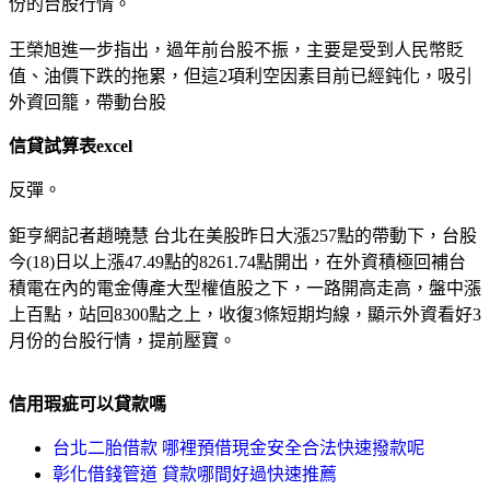
份的台股行情。
王榮旭進一步指出，過年前台股不振，主要是受到人民幣貶
值、油價下跌的拖累，但這2項利空因素目前已經鈍化，吸引
外資回籠，帶動台股
信貸試算表excel
反彈。
鉅亨網記者趙曉慧 台北在美股昨日大漲257點的帶動下，台股
今(18)日以上漲47.49點的8261.74點開出，在外資積極回補台
積電在內的電金傳產大型權值股之下，一路開高走高，盤中漲
上百點，站回8300點之上，收復3條短期均線，顯示外資看好3
月份的台股行情，提前壓寶。
信用瑕疵可以貸款嗎
台北二胎借款 哪裡預借現金安全合法快速撥款呢
彰化借錢管道 貸款哪間好過快速推薦