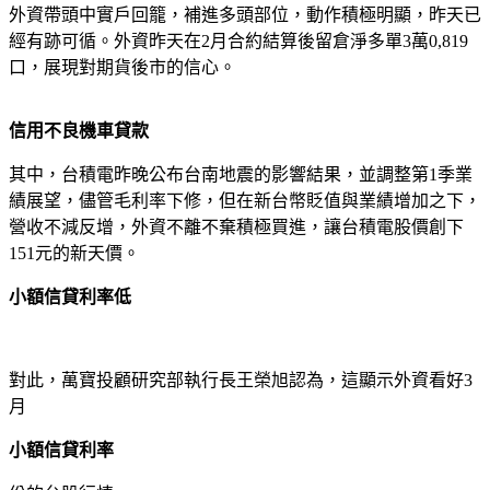
外資帶頭中實戶回籠，補進多頭部位，動作積極明顯，昨天已
經有跡可循。外資昨天在2月合約結算後留倉淨多單3萬0,819
口，展現對期貨後市的信心。
信用不良機車貸款
其中，台積電昨晚公布台南地震的影響結果，並調整第1季業
績展望，儘管毛利率下修，但在新台幣貶值與業績增加之下，
營收不減反增，外資不離不棄積極買進，讓台積電股價創下
151元的新天價。
小額信貸利率低
對此，萬寶投顧研究部執行長王榮旭認為，這顯示外資看好3
月
小額信貸利率