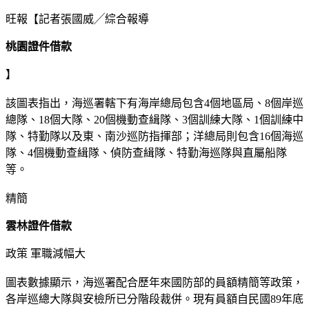
旺報【記者張國威╱綜合報導
桃園證件借款
】
該圖表指出，海巡署轄下有海岸總局包含4個地區局、8個岸巡
總隊、18個大隊、20個機動查緝隊、3個訓練大隊、1個訓練中
隊、特勤隊以及東、南沙巡防指揮部；洋總局則包含16個海巡
隊、4個機動查緝隊、偵防查緝隊、特勤海巡隊與直屬船隊
等。
精簡
雲林證件借款
政策 軍職減幅大
圖表數據顯示，海巡署配合歷年來國防部的員額精簡等政策，
各岸巡總大隊與安檢所已分階段裁併。現有員額自民國89年底