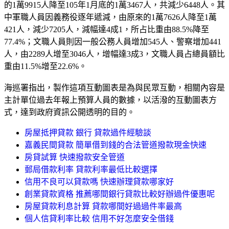
的1萬9915人降至105年1月底的1萬3467人，共減少6448人。其
中軍職人員因義務役逐年遞減，由原來的1萬7626人降至1萬
421人，減少7205人，減幅達4成1，所占比重由88.5%降至
77.4%；文職人員則因一般公務人員增加545人、警察增加441
人，由2289人增至3046人，增幅達3成3，文職人員占總員額比
重由11.5%增至22.6%。
海巡署指出，製作這項互動圖表是為與民眾互動，相關內容是
主計單位過去年報上預算人員的數據，以活潑的互動圖表方
式，達到政府資訊公開透明的目的。
房屋抵押貸款 銀行 貸款過件經驗談
嘉義民間貸款 簡單借到錢的合法管道撥款現金快速
房貸試算 快速撥款安全管道
郵局借款利率 貸款利率最低比較選擇
信用不良可以貸款嗎 快速辦理貸款哪家好
創業貸款資格 推薦哪間銀行貸款比較好辦過件優惠呢
房屋貸款利息計算 貸款哪間好過過件率最高
個人信貸利率比較 信用不好怎麼安全借錢