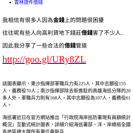
雲林證件借錢
我相信有很多人因為
金錢
上的問題很困擾
往往呢有些人向高利貸地下錢莊
借錢
害了不少人..
因此我分享了一些合法的
借錢
管道
http://goo.gl/URy8ZL
該圖表顯示，東沙指揮部軍職兵力有225人，其中志願役155
人，義務役70人；南沙指揮部除去新進駐的高雄海巡分隊的20
多人外，軍職兵力則有168人，其中志願役為107人，義務役61
人。
海巡署近日在官方網站推出「行政院海岸巡防署現有員額統計
概況」互動式統計圖表，詳細介紹海巡署部、洋、岸總局全國
各地區總大隊所有單位最新兵