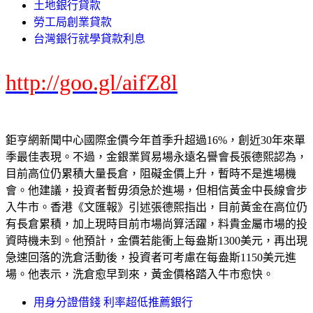
土地銀行貸款
勞工局創業貸款
台灣銀行就學貸款利息
http://goo.gl/aifZ8l
鉅亨網新聞中心國際金價今年首季升超過16%，創近30年來單
季最佳表現。不過，金銀業貿易場永遠名譽會長張德熙認為，
目前高位仍累積大量長倉，阻礙金價上升，暫時不是進場機
會。他建議，投資者暫毋須急於進場，但相信黃金中長線會步
入牛市。香港《文匯報》引述張德熙指出，目前黃金在高位仍
有長倉累積，加上現時目前市場尚算活躍，料貴金屬市場的投
資時機未到。他預計，金價若能衝上每盎斯1300美元，再出現
急速回落的洗倉活動後，投資者可考慮在每盎斯1150美元進
場。他表示，洗倉愈早到來，黃金價格踏入牛市愈快。
用身分證借錢 利率超低推薦銀行